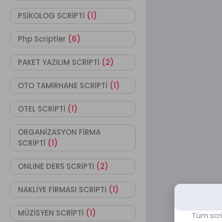
PSİKOLOG SCRİPTİ
(1)
Php Scriptler
(6)
PAKET YAZILIM SCRİPTİ
(2)
OTO TAMİRHANE SCRİPTİ
(1)
OTEL SCRİPTİ
(1)
ORGANİZASYON FİRMA
SCRİPTİ
(1)
ONLİNE DERS SCRİPTİ
(2)
NAKLİYE FİRMASI SCRİPTİ
(1)
MÜZİSYEN SCRİPTİ
(1)
Tüm scri