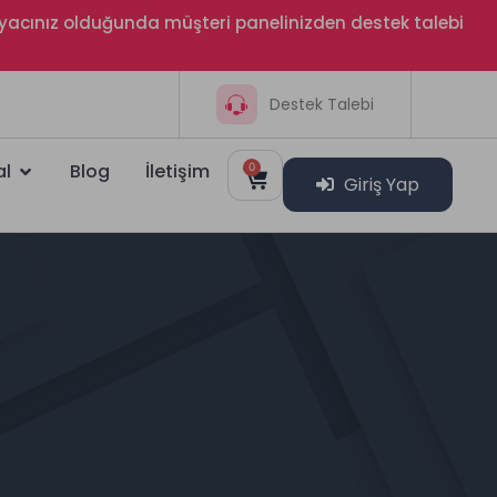
htiyacınız olduğunda müşteri panelinizden destek talebi
Destek Talebi
al
Blog
İletişim
0
Giriş Yap