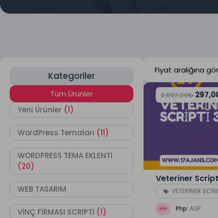
Kategoriler
Tüm Ürünler
297,0
2.097,00
₺
Yeni Ürünler
(1)
WordPress Temaları
(11)
WORDPRESS TEMA EKLENTİ
(20)
Veteriner Script
WEB TASARIM
VETERİNER SCRİ
Php:
ASP
VİNÇ FİRMASI SCRİPTİ
(1)