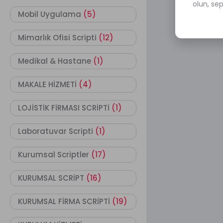
olun, se
Mobil Uygulama
(5)
Mimarlık Ofisi Scripti
(12)
Medikal & Hastane
(1)
MAKALE HİZMETİ
(4)
LOJİSTİK FİRMASI SCRİPTİ
(1)
Laboratuvar Scripti
(1)
Kurumsal Scriptler
(17)
KURUMSAL SCRİPT
(16)
KURUMSAL FİRMA SCRİPTİ
(19)