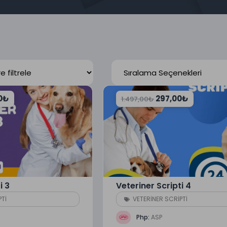
0
₺
297,00
₺
1.497,00
₺
i 3
Veteriner Scripti 4
PTİ
VETERİNER SCRİPTİ
Php:
ASP