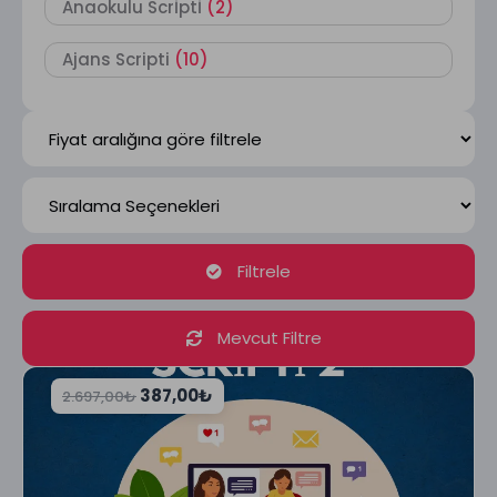
Anaokulu Scrİptİ
(2)
Ajans Scripti
(10)
Filtrele
Mevcut Filtre
387,00
₺
2.697,00
₺