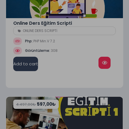
Online Ders Eğitim Scripti
ONLİNE DERS SCRİPTİ
Php:
PHP Min.V 7.2
Görüntüleme:
308
Add to cart
597,00
₺
4.497,00
₺