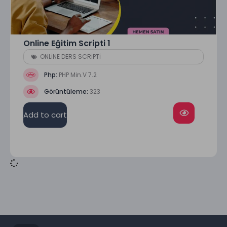
Online Eğitim Scripti 1
ONLİNE DERS SCRİPTİ
Php:
PHP Min.V 7.2
Görüntüleme:
323
Add to cart