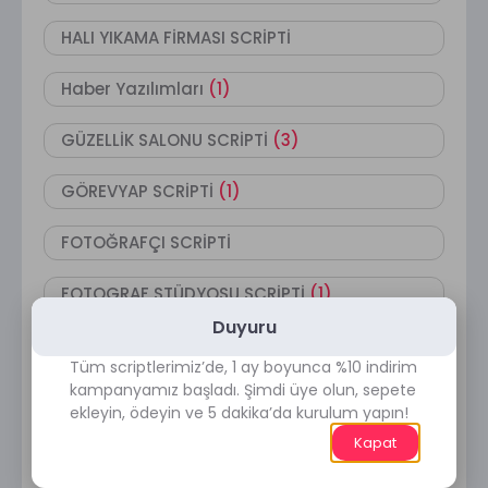
HALI YIKAMA FİRMASI SCRİPTİ
Haber Yazılımları
(1)
GÜZELLİK SALONU SCRİPTİ
(3)
GÖREVYAP SCRİPTİ
(1)
FOTOĞRAFÇI SCRİPTİ
FOTOGRAF STÜDYOSU SCRİPTİ
(1)
Duyuru
Firma Rehberi
(1)
Tüm scriptlerimiz’de, 1 ay boyunca %10 indirim
kampanyamız başladı. Şimdi üye olun, sepete
EPİN SCRİPTİ
(1)
ekleyin, ödeyin ve 5 dakika’da kurulum yapın!
Kapat
Emlak Yazılımları
(1)