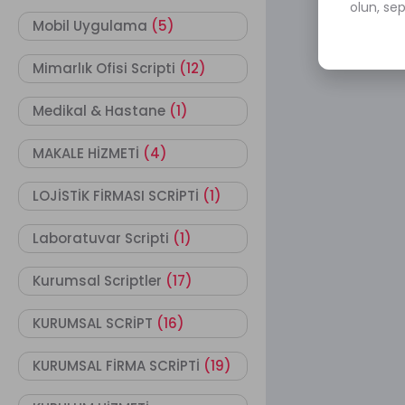
olun, se
Mobil Uygulama
(5)
Mimarlık Ofisi Scripti
(12)
Medikal & Hastane
(1)
MAKALE HİZMETİ
(4)
LOJİSTİK FİRMASI SCRİPTİ
(1)
Laboratuvar Scripti
(1)
Kurumsal Scriptler
(17)
KURUMSAL SCRİPT
(16)
KURUMSAL FİRMA SCRİPTİ
(19)