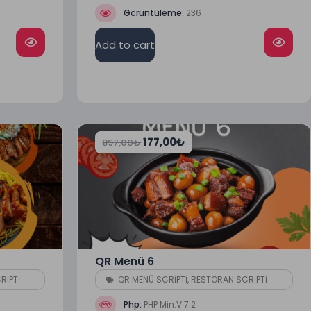
Görüntüleme:
236
Add to cart
177,00
₺
897,00
₺
QR Menü 6
RİPTİ
QR MENÜ SCRİPTİ
,
RESTORAN SCRİPTİ
Php:
PHP Min.V 7.2