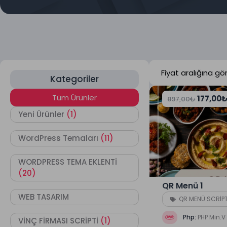
Kategoriler
Tüm Ürünler
177,00
897,00
₺
Yeni Ürünler
(1)
WordPress Temaları
(11)
WORDPRESS TEMA EKLENTİ
(20)
QR Menü 1
WEB TASARIM
QR MENÜ SCRİPT
Php:
PHP Min.V 
VİNÇ FİRMASI SCRİPTİ
(1)