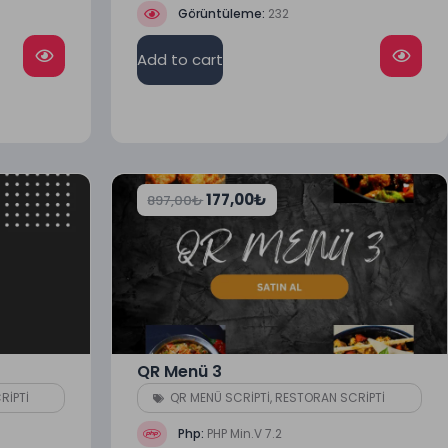
Görüntüleme:
232
Add to cart
177,00
₺
897,00
₺
QR Menü 3
RİPTİ
QR MENÜ SCRİPTİ
,
RESTORAN SCRİPTİ
Php:
PHP Min.V 7.2