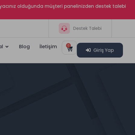
htiyacınız olduğunda müşteri panelinizden destek talebi
Destek Talebi
al
Blog
İletişim
0
Giriş Yap