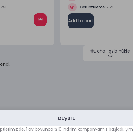
:
258
Görüntüleme:
252
Add to cart
Daha Fazla Yükle
endi.
Duyuru
ptlerimiz’de, 1 ay boyunca %10 indirim kampanyamız başladı. Şim