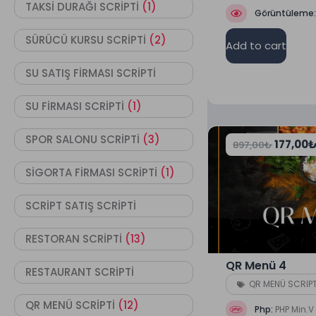
TAKSİ DURAĞI SCRİPTİ
(1)
Görüntüleme
SÜRÜCÜ KURSU SCRİPTİ
(2)
Add to cart
SU SATIŞ FİRMASI SCRİPTİ
SU FİRMASI SCRİPTİ
(1)
SPOR SALONU SCRİPTİ
(3)
177,00
897,00
₺
SİGORTA FİRMASI SCRİPTİ
(1)
SCRİPT SATIŞ SCRİPTİ
RESTORAN SCRİPTİ
(13)
QR Menü 4
RESTAURANT SCRİPTİ
QR MENÜ SCRİPT
QR MENÜ SCRİPTİ
(12)
Php:
PHP Min.V 