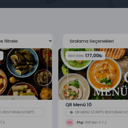
₺
177,00
₺
897,00
₺
QR Menü 10
İ
,
RESTORAN SCRİPTİ
QR MENÜ SCRİPTİ
,
RESTORAN SC
7.2
Php:
PHP Min.V 7.2