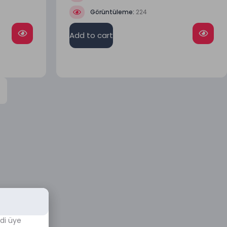
Görüntüleme:
224
Add to cart
di üye