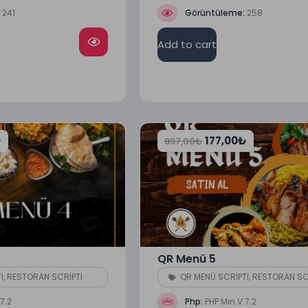
:
241
Görüntüleme:
258
Add to cart
₺
177,00
₺
897,00
₺
QR Menü 5
İ
,
RESTORAN SCRİPTİ
QR MENÜ SCRİPTİ
,
RESTORAN SC
7.2
Php:
PHP Min.V 7.2