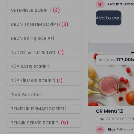
Görüntüleme
VETERİNER SCRİPTİ
(2)
Add to cart
ÜRÜN TANITIM SCRİPTİ
(3)
ÜRÜN SATIŞ SCRİPTİ
Turizm & Tur & Tatil
(1)
177,00
897,00
₺
TÜP SATIŞ SCRİPTİ
TÜP FİRMASI SCRİPTİ
(1)
Test Scriptler
TEMİZLİK FİRMASI SCRİPTİ
QR Menü 12
QR MENÜ SCRİPT
TEKNİK SERVİS SCRİPTİ
(5)
Php:
PHP Min.V 