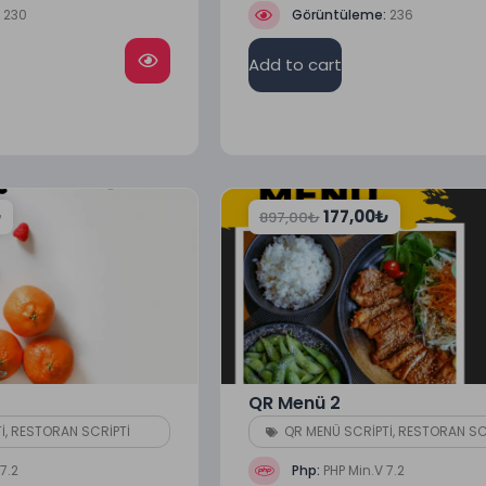
:
230
Görüntüleme:
236
Add to cart
₺
177,00
₺
897,00
₺
QR Menü 2
İ
,
RESTORAN SCRİPTİ
QR MENÜ SCRİPTİ
,
RESTORAN SC
7.2
Php:
PHP Min.V 7.2