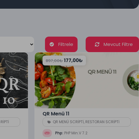
Filtrele
Mevcut Filtre
177,00
₺
897,00
₺
QR Menü 11
RİPTİ
QR MENÜ SCRİPTİ
,
RESTORAN SCRİPTİ
Php:
PHP Min.V 7.2