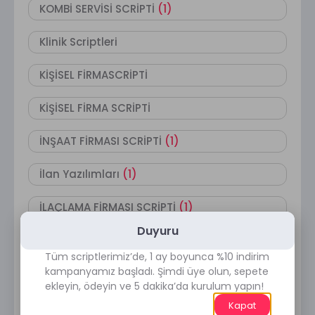
KOMBİ SERVİSİ SCRİPTİ
(1)
Klinik Scriptleri
KİŞİSEL FİRMASCRİPTİ
KİŞİSEL FİRMA SCRİPTİ
İNŞAAT FİRMASI SCRİPTİ
(1)
İlan Yazılımları
(1)
İLAÇLAMA FİRMASI SCRİPTİ
(1)
Duyuru
HUKUK BÜROSU SCRİPTİ
Tüm scriptlerimiz’de, 1 ay boyunca %10 indirim
kampanyamız başladı. Şimdi üye olun, sepete
HOTEL SCRİPTİ
ekleyin, ödeyin ve 5 dakika’da kurulum yapın!
Kapat
HASTANE SCRİPTİ
(1)