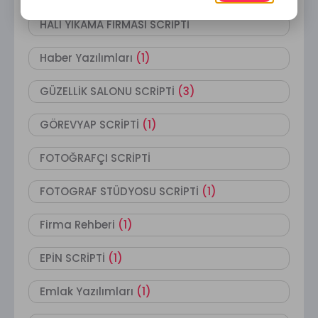
HALI YIKAMA FİRMASI SCRİPTİ
Haber Yazılımları
(1)
GÜZELLİK SALONU SCRİPTİ
(3)
GÖREVYAP SCRİPTİ
(1)
FOTOĞRAFÇI SCRİPTİ
FOTOGRAF STÜDYOSU SCRİPTİ
(1)
Firma Rehberi
(1)
EPİN SCRİPTİ
(1)
Emlak Yazılımları
(1)