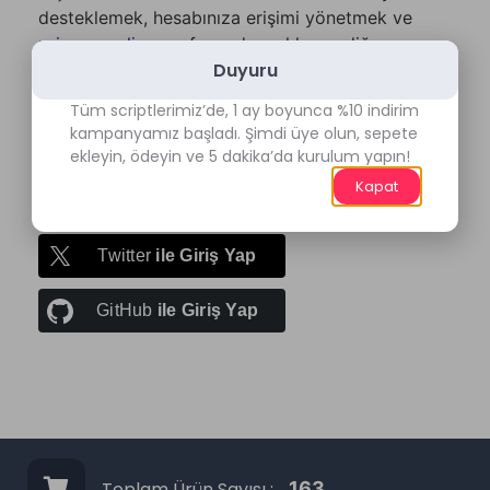
desteklemek, hesabınıza erişimi yönetmek ve
privacy policy
sayfamızda açıklanan diğer
Duyuru
amaçlar için kullanılacaktır.
Tüm scriptlerimiz’de, 1 ay boyunca %10 indirim
Register
kampanyamız başladı. Şimdi üye olun, sepete
ekleyin, ödeyin ve 5 dakika’da kurulum yapın!
Kapat
Google
ile Giriş Yap
Twitter
ile Giriş Yap
GitHub
ile Giriş Yap
Toplam Ürün Sayısı :
163