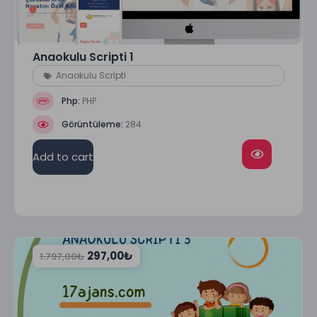
Anaokulu Scripti 1
Anaokulu Scrİptİ
Php:
PHP
Görüntüleme:
284
Add to cart
297,00
₺
1.797,00
₺