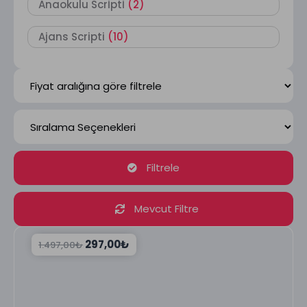
Anaokulu Scrİptİ
(2)
Ajans Scripti
(10)
Filtrele
Mevcut Filtre
297,00
₺
1.497,00
₺