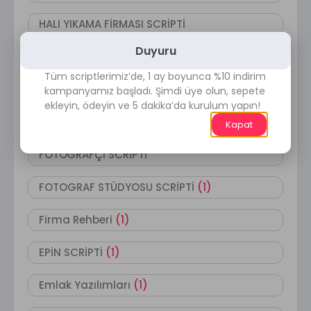
HALI YIKAMA FİRMASI SCRİPTİ
Duyuru
Haber Yazılımları
(1)
Tüm scriptlerimiz’de, 1 ay boyunca %10 indirim
GÜZELLİK SALONU SCRİPTİ
(3)
kampanyamız başladı. Şimdi üye olun, sepete
ekleyin, ödeyin ve 5 dakika’da kurulum yapın!
GÖREVYAP SCRİPTİ
(1)
Kapat
FOTOĞRAFÇI SCRİPTİ
FOTOGRAF STÜDYOSU SCRİPTİ
(1)
Firma Rehberi
(1)
EPİN SCRİPTİ
(1)
Emlak Yazılımları
(1)