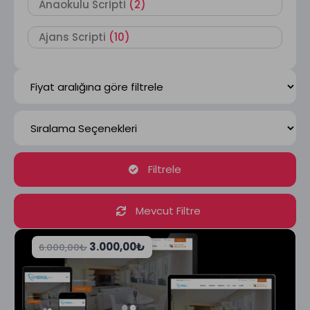
Anaokulu Scrİptİ
(2)
Ajans Scripti
(10)
Filtrele
Mevcut Filtre
3.000,00
₺
6.000,00
₺