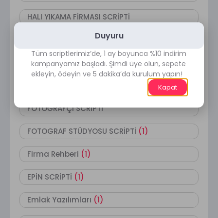
HALI YIKAMA FİRMASI SCRİPTİ
Duyuru
Haber Yazılımları
(1)
Tüm scriptlerimiz’de, 1 ay boyunca %10 indirim
GÜZELLİK SALONU SCRİPTİ
(3)
kampanyamız başladı. Şimdi üye olun, sepete
ekleyin, ödeyin ve 5 dakika’da kurulum yapın!
GÖREVYAP SCRİPTİ
(1)
Kapat
FOTOĞRAFÇI SCRİPTİ
FOTOGRAF STÜDYOSU SCRİPTİ
(1)
Firma Rehberi
(1)
EPİN SCRİPTİ
(1)
Emlak Yazılımları
(1)