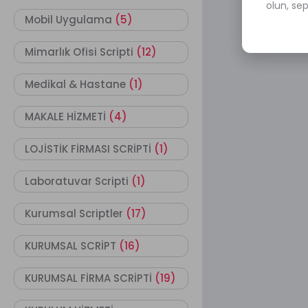
olun, se
Mobil Uygulama
(5)
Mimarlık Ofisi Scripti
(12)
Medikal & Hastane
(1)
MAKALE HİZMETİ
(4)
LOJİSTİK FİRMASI SCRİPTİ
(1)
Laboratuvar Scripti
(1)
Kurumsal Scriptler
(17)
KURUMSAL SCRİPT
(16)
KURUMSAL FİRMA SCRİPTİ
(19)