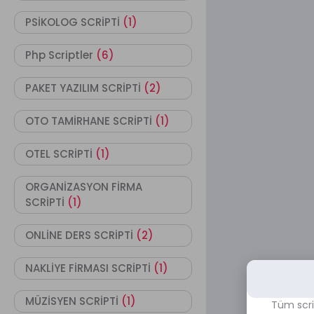
PSİKOLOG SCRİPTİ
(1)
Php Scriptler
(6)
PAKET YAZILIM SCRİPTİ
(2)
OTO TAMİRHANE SCRİPTİ
(1)
OTEL SCRİPTİ
(1)
ORGANİZASYON FİRMA
SCRİPTİ
(1)
ONLİNE DERS SCRİPTİ
(2)
NAKLİYE FİRMASI SCRİPTİ
(1)
MÜZİSYEN SCRİPTİ
(1)
Tüm scri