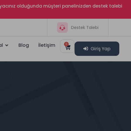
htiyacınız olduğunda müşteri panelinizden destek talebi
Destek Talebi
al
Blog
İletişim
0
Giriş Yap