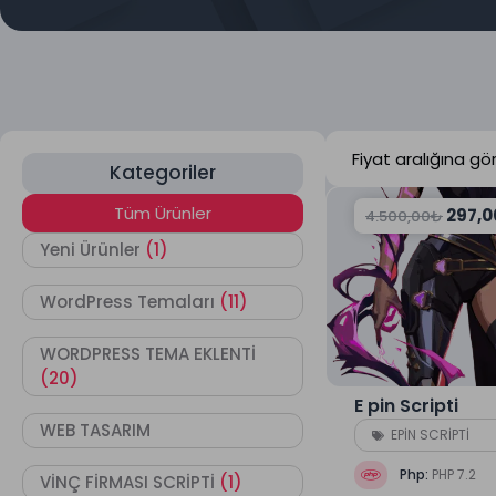
Kategoriler
Tüm Ürünler
297,0
4.500,00
₺
Yeni Ürünler
(1)
WordPress Temaları
(11)
WORDPRESS TEMA EKLENTİ
(20)
E pin Scripti
WEB TASARIM
EPİN SCRİPTİ
Php:
PHP 7.2
VİNÇ FİRMASI SCRİPTİ
(1)