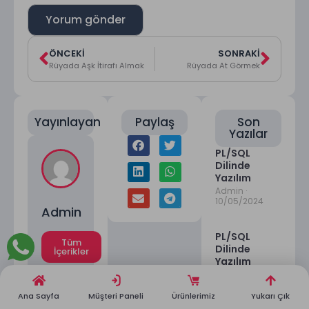
ÖNCEKI
SONRAKI
Rüyada Aşk İtirafı Almak
Rüyada At Görmek
Yayınlayan
Paylaş
Son
Yazılar
PL/SQL
Dilinde
Yazılım
Admin
10/05/2024
Admin
PL/SQL
Tüm
Dilinde
İçerikler
Yazılım
Admin
10/05/2024
Ana Sayfa
Müşteri Paneli
Ürünlerimiz
Yukarı Çık