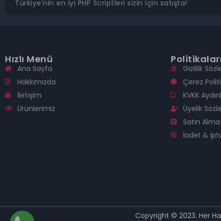
Türkiye'nin en iyi PHP Scriptleri sizin için satışta!
Hızlı Menü
Politikala
Ana Sayfa
Gizlilik Söz
Hakkımızda
Çerez Polit
İletişim
KVKK Aydın
Ürünlerimiz
Üyelik Söz
Satın Alma 
İadet & İpta
Copyright © 2023. Her Hakk