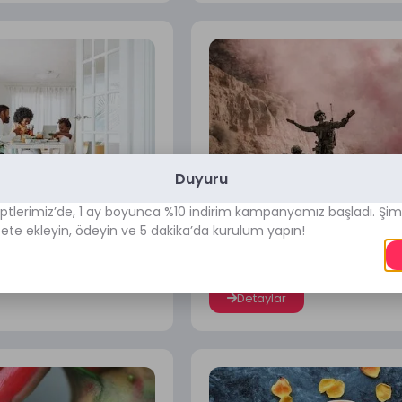
Duyuru
ptlerimiz’de, 1 ay boyunca %10 indirim kampanyamız başladı. Şim
Rüya Tabirleri
12/30/2023
Rüya Tabirleri
pete ekleyin, ödeyin ve 5 dakika’da kurulum yapın!
İtirafı Almak
Rüyada Askerlerden 
Detaylar