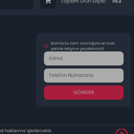
Toplam Ürün Sayısı :
163
Bizimle bu form aracılığıyla en hızılı
şekilde iletişime geçebilirsiniz!
GÖNDER
 haklarımız işletilecektir.