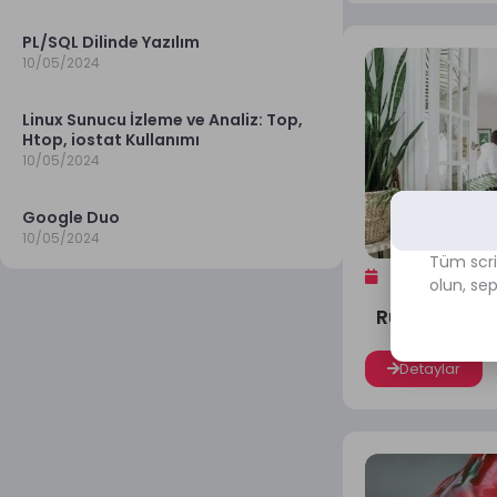
PL/SQL Dilinde Yazılım
10/05/2024
Linux Sunucu İzleme ve Analiz: Top,
Htop, iostat Kullanımı
10/05/2024
Google Duo
10/05/2024
Tüm scri
12/30/2023
olun, se
Rüyada Aşk 
Detaylar