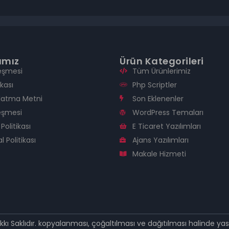
rımız
Ürün Kategorileri
leşmesi
Tüm Ürünlerimiz
ikası
Php Scriptler
latma Metni
Son Eklenenler
leşmesi
WordPress Temaları
Politikası
E Ticaret Yazılımları
l Politikası
Ajans Yazılımları
Makale Hizmeti
ı Saklıdır. kopyalanması, çoğaltılması ve dağıtılması halinde yasal