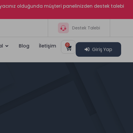
htiyacınız olduğunda müşteri panelinizden destek talebi
Destek Talebi
al
Blog
İletişim
0
Giriş Yap