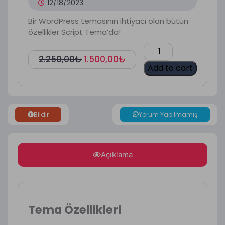
12/18/2023
Bir WordPress temasının ihtiyacı olan bütün
özellikler Script Tema’da!
2.250,00
₺
1.500,00
₺
Add to cart
Bildir
Yorum Yapılmamış
Açıklama
Tema Özellikleri