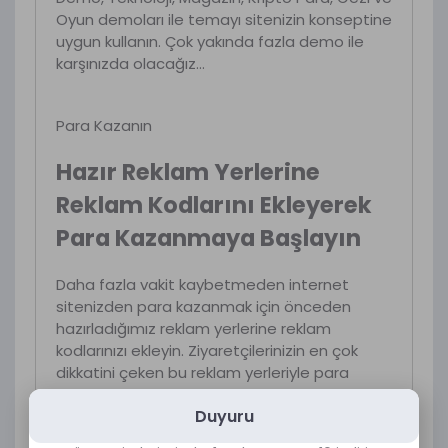
Oyun demoları ile temayı sitenizin konseptine
uygun kullanın. Çok yakında fazla demo ile
karşınızda olacağız…
Para Kazanın
Hazır Reklam Yerlerine
Reklam Kodlarını Ekleyerek
Para Kazanmaya Başlayın
Daha fazla vakit kaybetmeden internet
sitenizden para kazanmak için önceden
hazırladığımız reklam yerlerine reklam
kodlarınızı ekleyin. Ziyaretçilerinizin en çok
dikkatini çeken bu reklam yerleriyle para
kazanmaya başlayın.
Duyuru