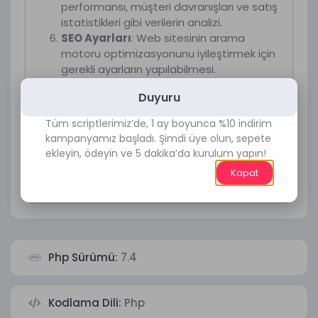
performansı, müşteri davranışları ve satış
istatistikleri gibi verilerin analizi.
SEO Ayarları
: Web sitesinin arama
motoru optimizasyonunu iyileştirmek için
gerekli ayarların yapılabilmesi.
Güvenlik Özellikleri
: Kullanıcı verilerinin ve
Duyuru
site içeriğinin korunmasını sağlayan
güvenlik önlemleri.
Tüm scriptlerimiz’de, 1 ay boyunca %10 indirim
Çoklu Dil Desteği
: Farklı dillerde içerik
kampanyamız başladı. Şimdi üye olun, sepete
oluşturma ve yayınlama yeteneği.
ekleyin, ödeyin ve 5 dakika’da kurulum yapın!
Kapat
Yorumlar
Php Sürümü:
7.4
Kodlama Dili:
Php