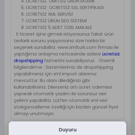
ÜCRETSİZ LİMİTSİZ ÜRÜN EKLEME
ÜCRETSİZ ÜCRETSİZ SSL SERTİFİKASI
ÜCRETSİZ XML SERVİSİ
ÜCRETSİZ ÜRÜN SEO SİSTEMİ
ÜCRETSİZ 5 ADET ÖZEL MAKALE
E ticaret işine girmek istiyorsunuz fakat ürün
tedarik sorunu yaşıyorsanız size harika bir
seçenek sunabiliriz. www.xmlturk.com firması ile
yaptığımız anlaşma neticesinde sizlere
ücretsiz
dropshipping
hizmetini sunabiliyoruz. Önemli
bilgilendirme : Sistemlerimiz de dropshipping
yapabilmeniz için xml import alanımız
mevcuttur. Bu alanı dilediğinizi gibi
kullanabilirsiniz. Dilerseniz artı ücret ödemesi
yaparak otomatik yazılım ile sorunsuz veri
çekimi yapabiliriz. Lütfen otomatik xml veri
stokgüncelleme özelliği için bizden güncel fiyat
almayı unutmayın.
Duyuru
Yorumlar