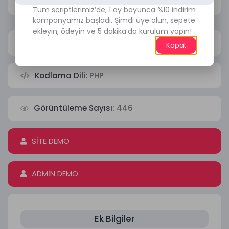
Tüm scriptlerimiz’de, 1 ay boyunca %10 indirim
kampanyamız başladı. Şimdi üye olun, sepete
ekleyin, ödeyin ve 5 dakika’da kurulum yapın!
Php Sürümü:
PHP 7.2
Kapat
Kodlama Dili:
PHP
Görüntüleme Sayısı:
446
SİTE DEMO
ADMİN DEMO
Ek Bilgiler