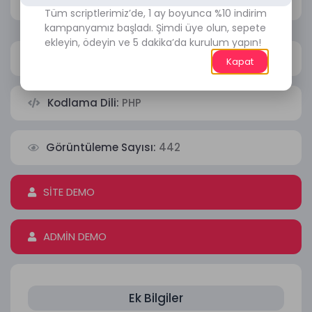
Tüm scriptlerimiz’de, 1 ay boyunca %10 indirim
kampanyamız başladı. Şimdi üye olun, sepete
ekleyin, ödeyin ve 5 dakika’da kurulum yapın!
Php Sürümü:
PHP 7.2
Kapat
Kodlama Dili:
PHP
Görüntüleme Sayısı:
442
SİTE DEMO
ADMİN DEMO
Ek Bilgiler