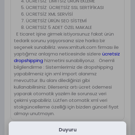
ÜCRETSİZ LİMİTSİZ ÜRÜN EKLEME
ÜCRETSİZ ÜCRETSİZ SSL SERTİFİKASI
ÜCRETSİZ XML SERVİSİ
ÜCRETSİZ ÜRÜN SEO SİSTEMİ
ÜCRETSİZ 5 ADET ÖZEL MAKALE
E ticaret işine girmek istiyorsunuz fakat ürün
tedarik sorunu yaşıyorsanız size harika bir
seçenek sunabiliriz. www.xmlturk.com firması ile
yaptığımız anlaşma neticesinde sizlere
ücretsiz
dropshipping
hizmetini sunabiliyoruz. Önemli
bilgilendirme : Sistemlerimiz de dropshipping
yapabilmeniz için xml import alanımız
mevcuttur. Bu alanı dilediğinizi gibi
kullanabilirsiniz. Dilerseniz artı ücret ödemesi
yaparak otomatik yazılım ile sorunsuz veri
çekimi yapabiliriz. Lütfen otomatik xml veri
stokgüncelleme özelliği için bizden güncel fiyat
almayı unutmayın.
Duyuru
Yorumlar