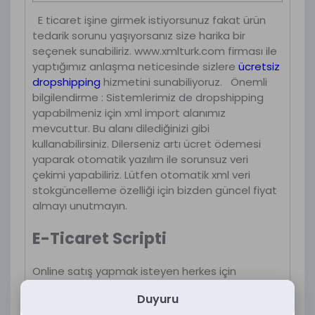
E ticaret işine girmek istiyorsunuz fakat ürün
tedarik sorunu yaşıyorsanız size harika bir
seçenek sunabiliriz. www.xmlturk.com firması ile
yaptığımız anlaşma neticesinde sizlere
ücretsiz
dropshipping
hizmetini sunabiliyoruz. Önemli
bilgilendirme : Sistemlerimiz de dropshipping
yapabilmeniz için xml import alanımız
mevcuttur. Bu alanı dilediğinizi gibi
kullanabilirsiniz. Dilerseniz artı ücret ödemesi
yaparak otomatik yazılım ile sorunsuz veri
çekimi yapabiliriz. Lütfen otomatik xml veri
stokgüncelleme özelliği için bizden güncel fiyat
almayı unutmayın.
E-Ticaret Scripti
Online satış yapmak isteyen herkes için
mükemmel bir çözüm sunan E-Ticaret Scripti ile
Duyuru
işinizi büyütün ve rakiplerinizden öne geçin. Bu