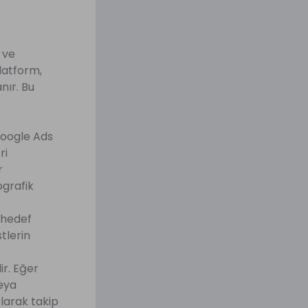
 ve
platform,
nır. Bu
 Google Ads
ri
r
ografik
a hedef
tlerin
ir. Eğer
veya
larak takip