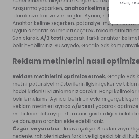
hedef kitlenize ulaşmanızı sağlar ve reklamlarınızın e
olun, se
Araştırma yaparken,
anahtar kelime planlayıcı
ar
olarak size fikir ve veri sağlar. Ayrıca, rekabet anali
Anahtar kelime seçerken, potansiyel müşterilerinizin
uygun anahtar kelimeleri seçerek, reklamlarınızın daha
Son olarak,
A/B testi
yaparak, farklı anahtar kelimele
belirleyebilirsiniz. Bu sayede, Google Ads kampanyalar
Reklam metinlerini nasıl optimize
Reklam metinlerini optimize etmek
, Google Ads k
metni, potansiyel müşterilerin ilgisini çeker ve tıkla
hedef kitlenizi iyi anlamanız gerekir. Hangi kelimelerin
belirlemelisiniz. Ayrıca, belirli bir eylemi gerçekleşt
Reklam metinleri ayrıca
A/B testi
yaparak optimize e
metinlerin daha iyi performans gösterdiğini bulabili
ve dönüşüm oranları elde edebilirsiniz.
Özgün ve yaratıcı
olmaya çalışın. Sıradan veya kli
nedenle, rakiplerinizden farklı ve ilgi çekici bir dil kul