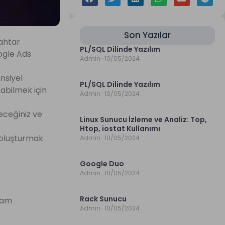
Son Yazılar
nahtar
PL/SQL Dilinde Yazılım
oogle Ads
Admin
10/05/2024
nsiyel
PL/SQL Dilinde Yazılım
nabilmek için
Admin
10/05/2024
leceğiniz ve
Linux Sunucu İzleme ve Analiz: Top,
Htop, iostat Kullanımı
i oluşturmak
Admin
10/05/2024
Google Duo
Admin
10/05/2024
Rack Sunucu
klam
Admin
10/05/2024