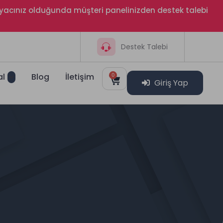
htiyacınız olduğunda müşteri panelinizden destek talebi
Destek Talebi
al
Blog
İletişim
0
Giriş Yap