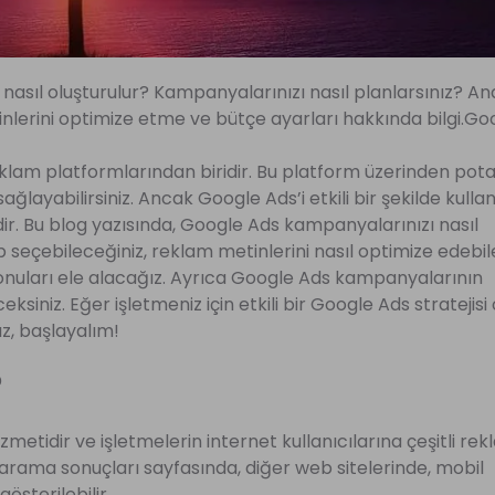
 nasıl oluşturulur? Kampanyalarınızı nasıl planlarsınız? A
tinlerini optimize etme ve bütçe ayarları hakkında bilgi.G
eklam platformlarından biridir. Bu platform üzerinden pota
layabilirsiniz. Ancak Google Ads’i etkili bir şekilde kulla
r. Bu blog yazısında, Google Ads kampanyalarınızı nasıl
ıp seçebileceğiniz, reklam metinlerini nasıl optimize edebi
 konuları ele alacağız. Ayrıca Google Ads kampanyalarının
siniz. Eğer işletmeniz için etkili bir Google Ads stratejis
ız, başlayalım!
?
etidir ve işletmelerin internet kullanıcılarına çeşitli re
arama sonuçları sayfasında, diğer web sitelerinde, mobil
österilebilir.