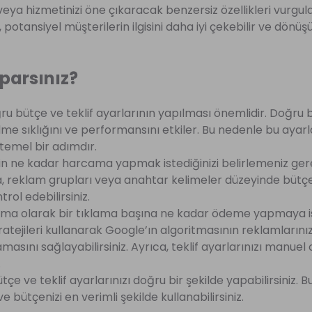
veya hizmetinizi öne çıkaracak benzersiz özellikleri vurgu
 potansiyel müşterilerin ilgisini daha iyi çekebilir ve dönü
aparsınız?
u bütçe ve teklif ayarlarının yapılması önemlidir. Doğru 
rilme sıklığını ve performansını etkiler. Bu nedenle bu ayarl
temel bir adımdır.
in ne kadar harcama yapmak istediğinizi belirlemeniz ge
ıca, reklam grupları veya anahtar kelimeler düzeyinde büt
rol edebilirsiniz.
lama olarak bir tıklama başına ne kadar ödeme yapmaya is
tratejileri kullanarak Google’ın algoritmasının reklamlarını
asını sağlayabilirsiniz. Ayrıca, teklif ayarlarınızı manuel 
.
e ve teklif ayarlarınızı doğru bir şekilde yapabilirsiniz. 
bütçenizi en verimli şekilde kullanabilirsiniz.