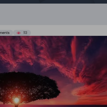
ments
113