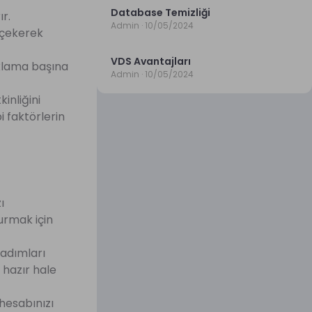
Database Temizliği
ır.
Admin
10/05/2024
i çekerek
VDS Avantajları
ıklama başına
Admin
10/05/2024
inliğini
i faktörlerin
ı
urmak için
 adımları
hazır hale
hesabınızı