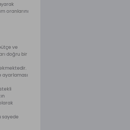
layarak
şüm oranlarını
bütçe ve
arı doğru bir
rekmektedir.
çe ayarlaması
tekli
zın
olarak
Bu sayede