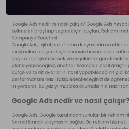
Google Ads nedir ve nasıl çalışır? Google Ads hesabı
kelimeleri araştırıp seçmek için ipuçları. Reklam me
Kampanya Yönetimi
Google Ads, dijital pazarlama dünyasında en etkili r
müşterilere ulaşarak işletmenizin büyümesine katkı sağ
doğru stratejileri bilmek ve uygulamak gerekmektedi
planlayabileceğiniz, anahtar kelimeleri nasıl araştır
bütçe ve teklif ayarlarını nasıl yapabileceğiniz gibi
performansını nasıl takip edebileceğinizi de öğrenecek
istiyorsanız, bu yazıyı mutlaka okumalısınız. Hazırsan
Google Ads nedir ve nasıl çalışır
Google Ads, Google tarafından sunulan bir reklam hizm
formatlarında ulaşmasını sağlar. Bu reklam hizmeti, 
uygulamalarda ve videoların izlendiği platformlarda g