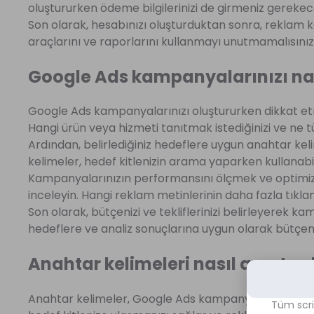
oluştururken ödeme bilgilerinizi de girmeniz gerekece
Son olarak, hesabınızı oluşturduktan sonra, reklam
araçlarını ve raporlarını kullanmayı unutmamalısınız
Google Ads kampanyalarınızı nası
Google Ads kampanyalarınızı oluştururken dikkat etme
Hangi ürün veya hizmeti tanıtmak istediğinizi ve ne tür 
Ardından, belirlediğiniz hedeflere uygun anahtar keli
kelimeler, hedef kitlenizin arama yaparken kullanabi
Kampanyalarınızın performansını ölçmek ve optimize e
inceleyin. Hangi reklam metinlerinin daha fazla tıkla
Son olarak, bütçenizi ve tekliflerinizi belirleyerek ka
hedeflere ve analiz sonuçlarına uygun olarak bütçenizi 
Anahtar kelimeleri nasıl araştırabi
Anahtar kelimeler, Google Ads kampanyalarınızın baş
Tüm scri