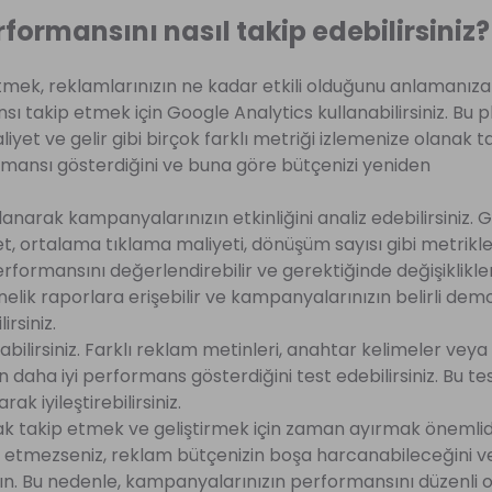
rmansını nasıl takip edebilirsiniz?
ek, reklamlarınızın ne kadar etkili olduğunu anlamanıza
nsı takip etmek için Google Analytics kullanabilirsiniz. Bu 
et ve gelir gibi birçok farklı metriği izlemenize olanak ta
rmansı gösterdiğini ve buna göre bütçenizi yeniden
lanarak kampanyalarınızın etkinliğini analiz edebilirsiniz.
, ortalama tıklama maliyeti, dönüşüm sayısı gibi metrikle
performansını değerlendirebilir ve gerektiğinde değişiklikle
nelik raporlara erişebilir ve kampanyalarınızın belirli dem
rsiniz.
bilirsiniz. Farklı reklam metinleri, anahtar kelimeler vey
 daha iyi performans gösterdiğini test edebilirsiniz. Bu tes
k iyileştirebilirsiniz.
ak takip etmek ve geliştirmek için zaman ayırmak önemlid
liz etmezseniz, reklam bütçenizin boşa harcanabileceğini 
yın. Bu nedenle, kampanyalarınızın performansını düzenli o